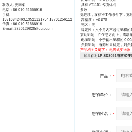
联系人: 姜雨柔
具有 AT1151 各项优点
电话：86-010-51666919
参数
手机:
无迁移，在标准工作条件下，充硅油
15810842463,13521121754,18701256112
高精度： ±0.075
传真：86-010-51666919
死区：无
E-mail: 2820129828@qq.copm
稳定性：六个月内不超过量程的
震动影响：在任意方向上，震动频率为
电源影响：小于输出量程的 0.005
负载影响：电源如果稳定，则负
产品相关关键字：
电容式变送器
如果你对
LP-SD3051电容式
产品：
您的单位：
您的姓名：