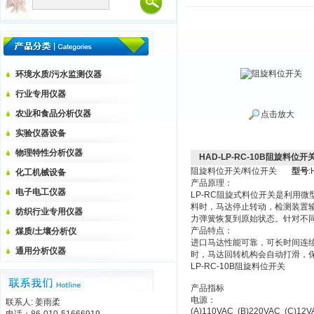
环境水质/污水监测仪器
行业专用仪器
农业和食品分析仪器
点击放大
实验仪器设备
物理特性分析仪器
HAD-LP-RC-10B阻旋料位开
阻旋料位开关/料位开关
型号
:
化工机械设备
产品原理：
电子电工仪器
LP-RC阻旋式料位开关是利用
料时，马达停止转动，检测装置
纺织行业专用仪器
力弹簧恢复到原始状态。针对不
产品特点：
煤质/土壤分析仪
进口马达性能可靠，可长时间连续
通用分析仪器
时，马达回转机构会自动打滑，
LP-RC-10B阻旋料位开关
产品指标
电源：
联系人: 姜雨柔
(A)110VAC (B)220VAC (C)12