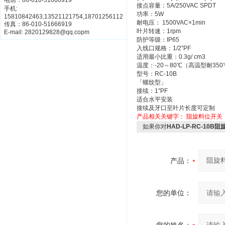
电话：86-010-51666919
接点容量：5A/250VAC SPDT
手机:
功率：5W
15810842463,13521121754,18701256112
耐电压： 1500VAC×1min
传真：86-010-51666919
叶片转速：1rpm
E-mail: 2820129828@qq.copm
防护等级：IP65
入线口规格：1/2″PF
适用最小比重：0.3g/ cm3
温度：-20～80℃（高温型耐350
型号：RC-10B
「螺纹型」
接续：1″PF
适合水平安装
接续及牙口至叶片长度可定制
产品相关关键字：
阻旋料位开关
如果你对
HAD-LP-RC-10B
产品：
您的单位：