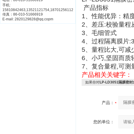
电话：86-010-51666919
手机:
产品指标
15810842463,13521121754,18701256112
传真：86-010-51666919
1、性能优异：精度0.
E-mail: 2820129828@qq.copm
2、差压:校验量程从0
3、毛细管式
4、过程隔离膜片:3
5、量程比大,可减
6、小巧,坚固而质
7、复合量程,可测
产品相关关键字：
如果你对
LP-LD3051隔膜
产品：
您的单位：