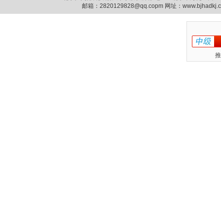
邮箱：
2820129828@qq.copm
网址：www.bjhadkj
推