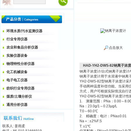
环境水质/污水监测仪器
行业专用仪器
农业和食品分析仪器
点击放大
实验仪器设备
物理特性分析仪器
HAD-YH2-DWS-82钠离子浓
钠离子浓度计/台式钠离子浓度计/钠
化工机械设备
钠离子浓度计用于水溶液中钠离
电子电工仪器
YH2-DWS-82型钠离子浓度
手动两种温度补偿功能。当采用
纺织行业专用仪器
方式，用户可根据实际情况自行
YH2-DWS-82型钠离子浓度计性
煤质/土壤分析仪
1. 测量范围：PNa：0.00～8.0
通用分析仪器
Na：23.0g/1～0.23μg/L
T:0～60.0℃
2. 精确度：电计：PNa±0.01
Na＋: ±2%F.S
联系人: 姜雨柔
T: ±1℃