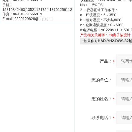
电话：86-010-51666919
仪器配套：PNa±0.03PNa±1个
手机:
Na＋: ±5%F.S
15810842463,13521121754,18701256112
3. 仪器正常工作条件：
传真：86-010-51666919
a：环境温度：5～35℃
E-mail: 2820129828@qq.copm
b：相对温度：不大与80℃
c：被测溶液温度：0～60℃
d:电源电压：AC220V±1.％ 50HZ
产品相关关键字：
钠离子浓度计
如果你对
HAD-YH2-DWS-8
产品：
您的单位：
您的姓名：
联系电话：