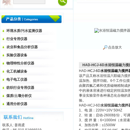
环境水质/污水监测仪器
行业专用仪器
农业和食品分析仪器
点击放大
实验仪器设备
物理特性分析仪器
HAD-HCJ-6D水浴恒温磁力
HAD-
HCJ-6D
水浴恒温磁力搅拌
化工机械设备
该产品又称水浴恒温六联磁力搅
电子电工仪器
温加热、搅拌功能。6个工作位搅
由聚四氟乙烯和优质磁钢精制成
纺织行业专用仪器
中的液体溶液进行稳定的恒温加
事业实验室作各种液态化合物的
煤质/土壤分析仪
验。
通用分析仪器
HAD-HCJ-6D
水浴恒温磁力搅拌
1、电 源：220V+10V 50HZ
2、转 速：启动-2600转/
3、搅 拌 量：6×1000ml（水溶
联系人: 姜雨柔
4、加热功率：≤1500W