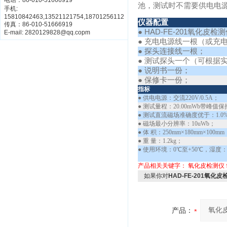
电话：86-010-51666919
池，测试时不需要供电电
手机:
15810842463,13521121754,18701256112
仪器配置
传真：86-010-51666919
● HAD-FE-201氧化皮
E-mail: 2820129828@qq.copm
● 充电电源线一根（或充
● 探头连接线一根；
● 测试探头一个（可根据
● 说明书一份；
● 保修卡一份；
指标
● 供电电源：交流220V/0.5A；
● 测试量程：20.00mWb带峰值
● 测试直流磁场准确度优于：1.
● 磁场最小分辨率：10uWb；
● 体 积：250mm×180mm×100mm
● 重 量：1.2kg；
● 使用环境：0℃至+50℃，湿度：
产品相关关键字：
氧化皮检测仪
如果你对
HAD-FE-201氧化
产品：