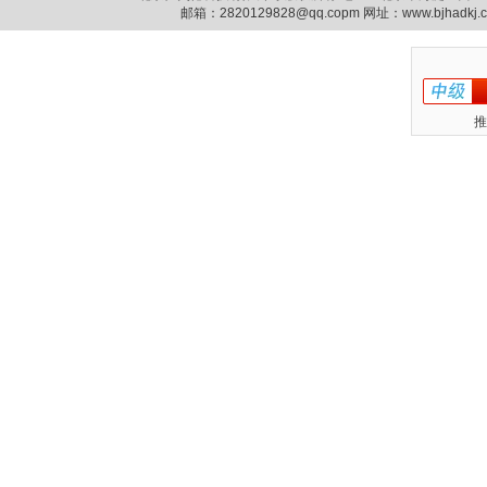
邮箱：
2820129828@qq.copm
网址：www.bjhadkj
推