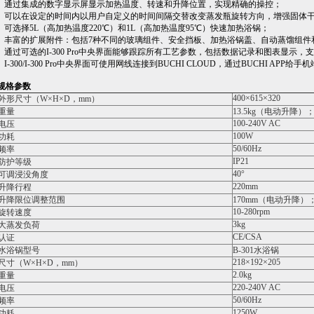
- 通过集成的数字显示屏显示加热温度、转速和升降位置，实现精确的操控；
- 可以在设定的时间内以用户自定义的时间间隔交替改变蒸发瓶旋转方向，增强固体
- 可选择5L（高加热温度220℃）和1L（高加热温度95℃）快速加热浴锅；
- 丰富的扩展附件：包括7种不同的玻璃组件、安全挡板、加热浴锅盖、自动蒸馏组
- 通过可选的I-300 Pro中央界面能够跟踪所有工艺参数，包括数据记录和图表显示，
- I-300/I-300 Pro中央界面可使用网线连接到BUCHI CLOUD，通过BUCHI A
规格参数
400×615×320
外形尺寸（W×H×D，mm）
重量
13.5kg（电动升降）；
100-240V AC
电压
100W
功耗
50/60Hz
频率
IP21
防护等级
40°
可调浸没角度
220mm
升降行程
升降限位调整范围
170mm（电动升降）
10-280rpm
旋转速度
3kg
大蒸发负荷
CE/CSA
认证
水浴锅型号
B-301水浴锅
218×192×205
尺寸（W×H×D，mm）
2.0kg
重量
220-240V AC
电压
50/60Hz
频率
1250W
功耗