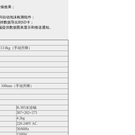
干燥效果；
件和自动泡沫检测组件；
支持数据导出到SD卡；
PP给手机端提供数据图表显示和推送通知。
13.0kg（手动升降）
；100mm（手动升降）
B-305水浴锅
307×202×275
4.2kg
220-240V AC
50/60Hz
1500W