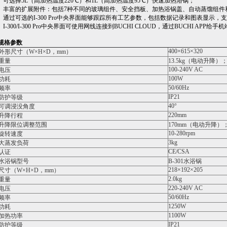
- 可选择5L（高加热温度220℃）和1L（高加热温度95℃）快速加热浴锅；
- 丰富的扩展附件：包括7种不同的玻璃组件、安全挡板、加热浴锅盖、自动蒸馏组
- 通过可选的I-300 Pro中央界面能够跟踪所有工艺参数，包括数据记录和图表显示，
- I-300/I-300 Pro中央界面可使用网线连接到BUCHI CLOUD，通过BUCHI A
规格参数
400×615×320
外形尺寸（W×H×D，mm）
重量
13.5kg（电动升降）；
100-240V AC
电压
100W
功耗
50/60Hz
频率
IP21
防护等级
40°
可调浸没角度
220mm
升降行程
升降限位调整范围
170mm（电动升降）
10-280rpm
旋转速度
3kg
大蒸发负荷
CE/CSA
认证
水浴锅型号
B-301水浴锅
218×192×205
尺寸（W×H×D，mm）
2.0kg
重量
220-240V AC
电压
50/60Hz
频率
1250W
功耗
1100W
加热功率
IP21
防护等级