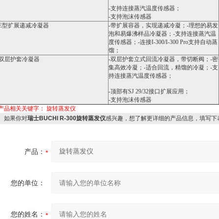
-支持连接蒸汽温度传感器；
-支持泡沫传感器
E型扩展递减冷凝器
-带扩展容器，实现递减冷凝；-理想的易发
泡和易爆沸样品冷凝器；-支持连接蒸汽温
度传感器；-连接I-300/I-300 Pro支持自动蒸
馏；
双层护套冷凝器
-双层护套立式回流冷凝器，带切断阀；-密
集高效冷凝；-适合回流，精馏的冷凝；-支
持连接蒸汽温度传感器；
-顶部有SJ 29/32接口扩展应用；
-支持泡沫传感器
产品相关关键字：
旋转蒸发仪
如果你对
瑞士BUCHI R-300旋转蒸发仪
感兴趣，想了解更详细的产品信息，填写下
产品：
您的单位：
您的姓名：