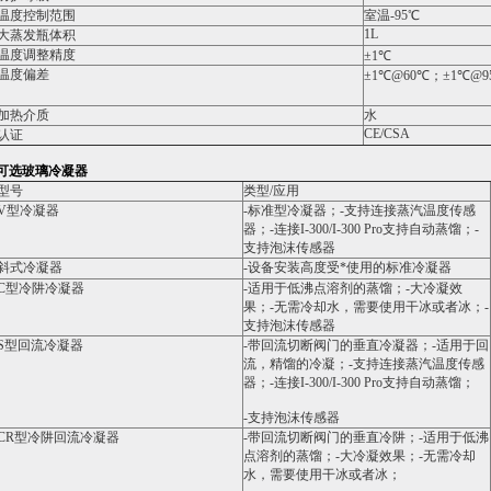
温度控制范围
室温-95℃
1L
大蒸发瓶体积
温度调整精度
±1℃
温度偏差
±1℃@60℃；±1℃@9
加热介质
水
CE/CSA
认证
可选玻璃冷凝器
型号
类型/应用
V型冷凝器
-标准型冷凝器；-支持连接蒸汽温度传感
器；-连接I-300/I-300 Pro支持自动蒸馏；-
支持泡沫传感器
斜式冷凝器
-设备安装高度受*使用的标准冷凝器
C型冷阱冷凝器
-适用于低沸点溶剂的蒸馏；-大冷凝效
果；-无需冷却水，需要使用干冰或者冰；-
支持泡沫传感器
S型回流冷凝器
-带回流切断阀门的垂直冷凝器；-适用于回
流，精馏的冷凝；-支持连接蒸汽温度传感
器；-连接I-300/I-300 Pro支持自动蒸馏；
-支持泡沫传感器
CR型冷阱回流冷凝器
-带回流切断阀门的垂直冷阱；-适用于低沸
点溶剂的蒸馏；-大冷凝效果；-无需冷却
水，需要使用干冰或者冰；