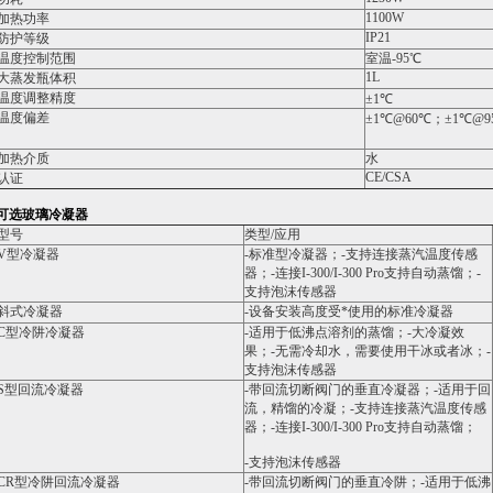
1100W
加热功率
IP21
防护等级
温度控制范围
室温-95℃
1L
大蒸发瓶体积
温度调整精度
±1℃
温度偏差
±1℃@60℃；±1℃@9
加热介质
水
CE/CSA
认证
可选玻璃冷凝器
型号
类型/应用
V型冷凝器
-标准型冷凝器；-支持连接蒸汽温度传感
器；-连接I-300/I-300 Pro支持自动蒸馏；-
支持泡沫传感器
斜式冷凝器
-设备安装高度受*使用的标准冷凝器
C型冷阱冷凝器
-适用于低沸点溶剂的蒸馏；-大冷凝效
果；-无需冷却水，需要使用干冰或者冰；-
支持泡沫传感器
S型回流冷凝器
-带回流切断阀门的垂直冷凝器；-适用于回
流，精馏的冷凝；-支持连接蒸汽温度传感
器；-连接I-300/I-300 Pro支持自动蒸馏；
-支持泡沫传感器
CR型冷阱回流冷凝器
-带回流切断阀门的垂直冷阱；-适用于低沸