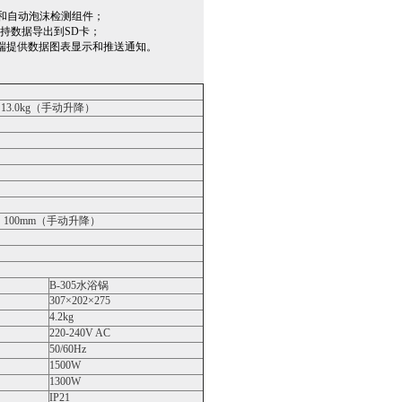
件和自动泡沫检测组件；
支持数据导出到SD卡；
PP给手机端提供数据图表显示和推送通知。
13.0kg（手动升降）
；100mm（手动升降）
B-305水浴锅
307×202×275
4.2kg
220-240V AC
50/60Hz
1500W
1300W
IP21