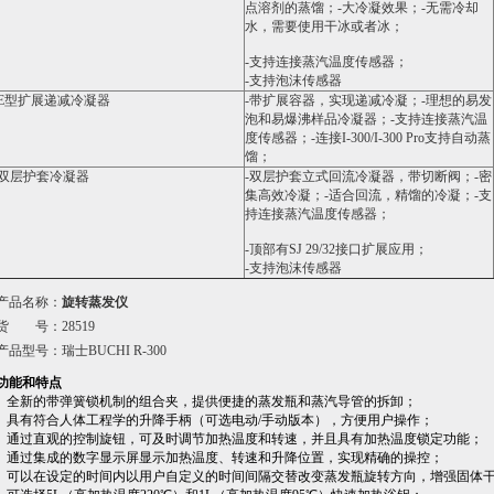
点溶剂的蒸馏；-大冷凝效果；-无需冷却
水，需要使用干冰或者冰；
-支持连接蒸汽温度传感器；
-支持泡沫传感器
E型扩展递减冷凝器
-带扩展容器，实现递减冷凝；-理想的易发
泡和易爆沸样品冷凝器；-支持连接蒸汽温
度传感器；-连接I-300/I-300 Pro支持自动蒸
馏；
双层护套冷凝器
-双层护套立式回流冷凝器，带切断阀；-密
集高效冷凝；-适合回流，精馏的冷凝；-支
持连接蒸汽温度传感器；
-顶部有SJ 29/32接口扩展应用；
-支持泡沫传感器
产品名称：
旋转蒸发仪
货 号：28519
产品型号：瑞士BUCHI R-300
功能和特点
- 全新的带弹簧锁机制的组合夹，提供便捷的蒸发瓶和蒸汽导管的拆卸；
-
具有符合人体工程学的升降手柄（可选电动/手动版本），方便用户操作；
- 通过直观的控制旋钮，可及时调节加热温度和转速，并且具有加热温度锁定功能；
- 通过集成的数字显示屏显示加热温度、转速和升降位置，实现精确的操控；
- 可以在设定的时间内以用户自定义的时间间隔交替改变蒸发瓶旋转方向，增强固体