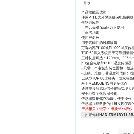
- 井水
产品性能及优势
使用PTFE大环隔膜确保电极的耐
生物适应性
可在6bar/87psi压力下使用
可蒸汽消毒
使用寿命长
用于高碱性的过程玻璃
可选内部Pt100或Pt1000温
TOP 68插入系统用于可靠测量
三种长度可选：120mm、225mm
pH复合电极带Pt100温度传感器
- 只需一个电极安装位置和一根
- 连续、准确，带温度补偿的pH
ESA型TOP 68连接头，防水等级IP
基于MEMOSENS的更多优点
通过非接触感应信号传输实现大
安全地数字化数据传输
传感器数据储存功能，便于操作
传感器加载数据的注册实现仪表
产品相关关键字：
氧化锆分析仪
如果你对
HAD-ZRM1BY11-3