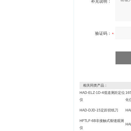
补充说明：
验证码：
相关同类产品：
HAD-ELZ-1D-4缆道测距定位
16
仪
化
HAD-DJD-15定距切纸刀
HA
HFTLF-6B非接触式裂缝观测
H
仪