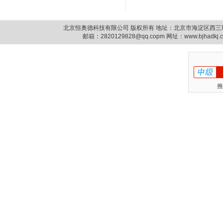
北京恒奥德科技有限公司 版权所有 地址：北京市海淀区西三环北路87号14
邮箱：
2820129828@qq.copm
网址：www.bjhadkj
推