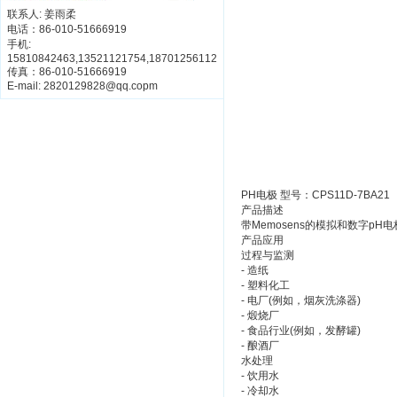
联系人: 姜雨柔
电话：86-010-51666919
手机:
15810842463,13521121754,18701256112
传真：86-010-51666919
E-mail: 2820129828@qq.copm
PH电极 型号：CPS11D-7BA21
产品描述
带Memosens的模拟和数字p
产品应用
过程与监测
- 造纸
- 塑料化工
- 电厂(例如，烟灰洗涤器)
- 煅烧厂
- 食品行业(例如，发酵罐)
- 酿酒厂
水处理
- 饮用水
- 冷却水