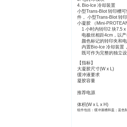
4.
Bio-Ice 冷却装置
小型Trans-Blot 转
件， 小型Trans-Blo
小凝胶 （Mini-PROTEA
1 小时内转印2 块7.5
电极丝相距4cm，以
颜色标记的转印夹和电
内置Bio-Ice 冷却
既可作为完整的独立设备
【指标】
大凝胶尺寸(W x L)
缓冲液要求
凝胶容量
推荐电源
体积(W x L x H)
组件包括：缓冲液槽和盖；蓝色