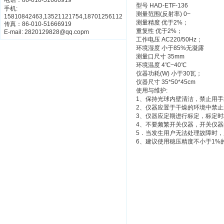
电话：86-010-51666919
型号 HAD-ETF-136
手机:
测量范围(反射率) 0~
15810842463,13521121754,18701256112
测量精度 优于2%；
传真：86-010-51666919
重复性 优于2%；
E-mail: 2820129828@qq.copm
工作电压 AC220/50Hz；
环境湿度 小于85%无凝露
测量口尺寸 35mm
环境温度 4℃~40℃
仪器功耗(W) 小于30瓦；
仪器尺寸 35*50*45cm
使用与维护:
1、保持光球内壁清洁，禁止用
2、仪器应置于干燥的环境中禁
3、仪器应定期进行标定，标定
4、不要频繁开关仪器，开关仪器
5．当发生用户无法处理故障时
6、建议使用稳压精度不小于1%