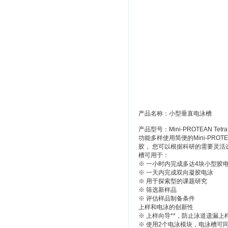
产品名称：小型垂直电泳槽
产品型号：Mini-PROTEAN Tetra
功能多样使用简便的Mini-PROTE
胶， 您可以根据科研的需要灵活选择
槽可用于：
※ 一小时内完成多达4块小型胶
※ 一天内完成双向凝胶电泳
※ 用于探索型的课题研究
※ 筛选新样品
※ 评估样品制备条件
上样和电泳的创新性
※ 上样向导**，防止泳道遗漏上
※ 使用2个电泳模块，电泳槽可