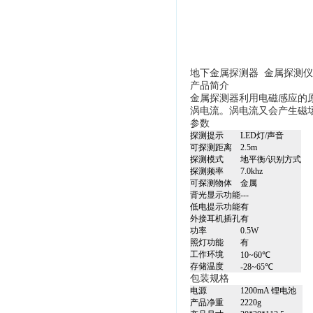
地下金属探测器 金属探测仪 
产品简介
金属探测器利用电磁感应的
涡电流。涡电流又会产生磁
参数
探测提示
LED灯/声音
可探测距离
2.5m
探测模式
地平衡/识别方式
探测频率
7.0khz
可探测物体
金属
背光显示功能
---
低电提示功能
有
外接耳机插孔
有
功率
0.5W
照灯功能
有
工作环境
10~60℃
存储温度
-28~65℃
包装规格
电源
1200mA 锂电池
产品净重
2220g