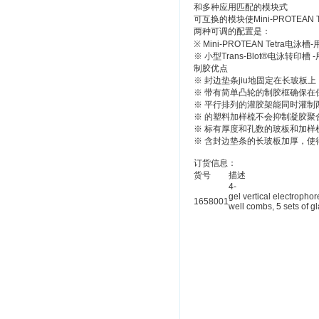
和多种应用匹配的模块式
可互换的模块使Mini-PROT
两种可调的配置是：
※ Mini-PROTEAN Tetra
※ 小型Trans-Blot®电泳转印槽 -
制胶优点
※ 封边垫条jiu地固定在长玻板
※ 带有简单凸轮的制胶框确保在
※ 平行排列的灌胶架能同时灌
※ 的塑料加样梳不会抑制凝胶
※ 标有厚度和孔数的玻板和加样
※ 含封边垫条的长玻板加厚，使
订货信息：
货号
描述
4-
gel vertical electropho
1658001
well combs, 5 sets of g