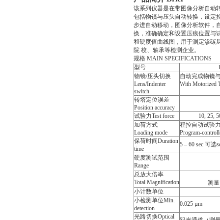
该系列仪器是在带图像分析自动
包括物镜与压头自动转换，设定
步进自动移动，图像分析软件，
换，准确确定和设置压痕位置与试
和硬度值曲线图，用于测定渗碳
院 校、轴承等检测企业。
规格 MAIN SPECIFICATIONS
型号
物镜/压头切换
自动完成物镜
Lens/Indenter
With Motorized T
switch
转塔定位误差
Position accuracy
试验力Test force
10, 25, 5
加荷方式
程控自动试验
Loading mode
Program-controlle
保荷时间Duration
5 – 60 sec 可选s
time
硬度测试范围
Range
总放大倍率
Total
Magnification
测量目
小计数单位
小检测单位
Min.
0.025 µm
detection
光路切换Optical