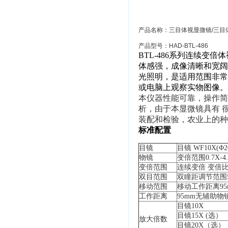
产品名称：三目体视显微镜/三目
产品型号：HAD-BTL-486
BTL-486系列连续变
体感强，成像清晰和宽阔
光照明，是适用范围非常
或电脑上观察实物图像。
本仪器性能可靠，操作简
析，由于本显微镜具有 
装配和检验，农业上的种
标准配置
目镜
目镜
WF10X(Φ
2
物镜
变倍范围
0.7X-4
变倍范围
连续变倍
变倍比6
双目范围
双瞳距调节范围
移动范围
移动工作距离95
工作距离
95mm无辅助物
目镜
10X
目镜
15X (选）
放大倍数
目镜
20X（选）