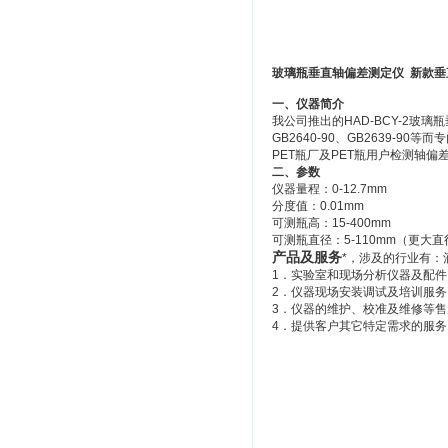
玻璃瓶垂直轴偏差测定仪 新款垂直
一、仪器简介
我公司推出的HAD-BCY-2玻璃
GB2640-90、GB2639
PET瓶厂及PET瓶用户检测轴偏
二、参数
仪器量程：0-12.7mm
分度值：0.01mm
可测瓶高：15-400mm
可测瓶直径：5-110mm（更大
产品及服务
*，涉及的行业有
1．实验室和现场分析仪器及配
2．仪器现场安装调试及培训服
3．仪器的维护、校准及维修等
4．提供客户其它特定需求的服务