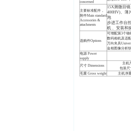
concerned
15X
测微目镜
主要标准配件，
400HV)
、薄
附件
Main standard
泡
Accessories &
步进工作台
attachments
机
、安装和
可增配第3个物镜The 
数码相机及适配镜Digit
选购件Options
万向夹具Universa
金相图像分析软件Metal
电源 Power
supply
主机尺
尺寸 Dimensions
包装尺寸P
毛重 Gross weight
主机净重N