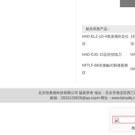
相关同类产品：
HAD-ELZ-1D-4缆道测距定位
1
仪
仪
HAD-DJD-15定距切纸刀
H
HFTLF-6B非接触式裂缝观测
H
仪
北京恒奥德科技有限公司 版权所有 地址：北京市海淀区西三环北路87号14
邮箱：
2820129828@qq.copm
网址：www.bjhadkj
推