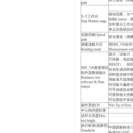
双光通道（测量/摄影切
path
移动范围：50
X-Y工作台
控制Control：用控
Step Motion stage
实时显示工作台位置 Rea
单点压痕或自动连续多点压
光路切换Optical
双光通道（测量/摄影切
path
测量读数方式
用MH_VK软
Reading mode
Measurement wit
显示：试验力
尺转换，包括
HR45T
）、布
MH_VK硬度测试
自动生成试样
软件及数据输出
同时提供按中
Hardness test
用标准尺或用
software & Data
对试验力偏差
output
可手动或自动
可获得放大倍
可在报告中添
操作系统OS
Win Xp orVista
中心到内壁距离
试件大高度
Max.
test height
执行标准(或参照)
中国国家标准 GB/
Standards
标准ISO 6507