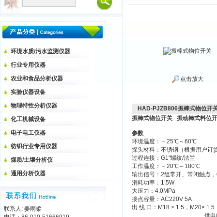
环境水质/污水监测仪器
行业专用仪器
农业和食品分析仪器
点击放大
实验仪器设备
物理特性分析仪器
HAD-PJZB806振棒式物位开
振棒式物位开关 振动棒式料位开关 
化工机械设备
电子电工仪器
参数
环境温度：﹣25℃～60℃
纺织行业专用仪器
探头材料：不锈钢（根据用户订
过程连接：G1"螺纹/法兰
煤质/土壤分析仪
工作温度：﹣20℃～180℃
通用分析仪器
输出信号：2组常开、常闭触点，0/
消耗功率：1.5W
大压力：4.0MPa
接点容量：AC220V 5A
出 线 口：M18 × 1.5，M20× 1
联系人: 姜雨柔
供电电源：AC220V 