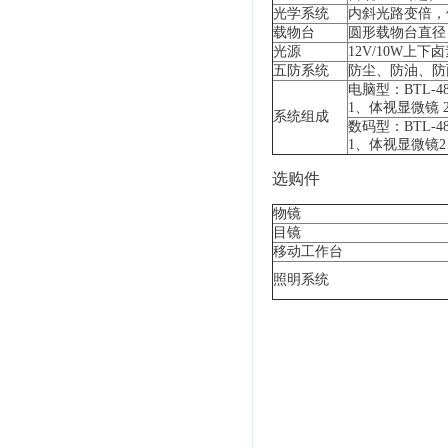
光学系统
内斜光路变倍，
载物台
圆形载物台直径
光源
12V/10W上
五防系统
防尘、防油、防
电脑型：BTL-48
1、
体视显微镜 
系统组成
数码型：BTL-48
1、体视显微镜
选购件
物镜
目镜
移动工作台
照明系统