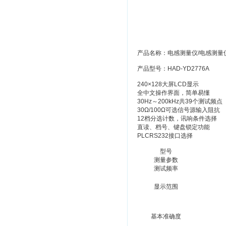
产品名称：电感测量仪/电感测量仪
产品型号：HAD-YD2776A
240×128大屏LCD显示
全中文操作界面，简单易懂
30Hz～200kHz共39个测试频点
30Ω/100Ω可选信号源输入阻抗
12档分选计数，讯响条件选择
直读、档号、键盘锁定功能
PLCRS232接口选择
型号
测量参数
测试频率
显示范围
基本准确度