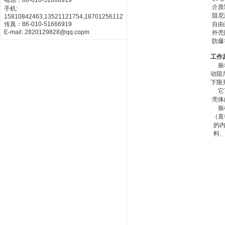
电话：86-010-51666919
介质颗粒：小于
手机:
阻尼延时：
15810842463,13521121754,18701256112
传真：86-010-51666919
自由延时：
E-mail: 2820129828@qq.copm
外壳防护：I
防爆等级：Exd 
工作原理
振动棒是
动阻尼突然增强，这种
下限开关信
它可根据控制所要求的
壳体内，壳体固定的探
振棒式料位开关提供了
（直径大小5～10cm之
的内部磨擦将不足以
料、砂糖、飞粉等物