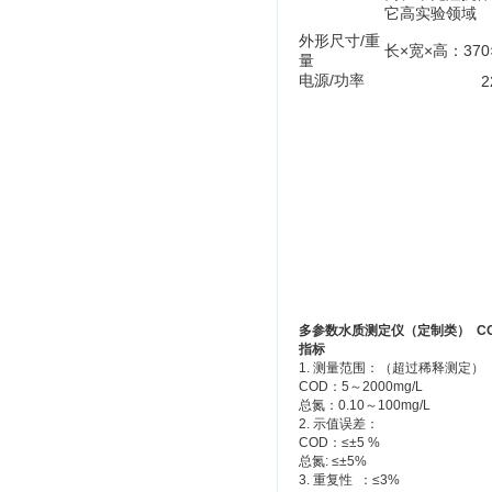
它高实验领域
外形尺寸/重
长×宽×高：370×5
量
电源/功率
220V 50
多参数水质测定仪（定制类） COD
指标
1. 测量范围：（超过稀释测定）
COD：5～2000mg/L
总氮：0.10～100mg/L
2. 示值误差：
COD：≤±5 %
总氮: ≤±5%
3. 重复性 ：≤3%