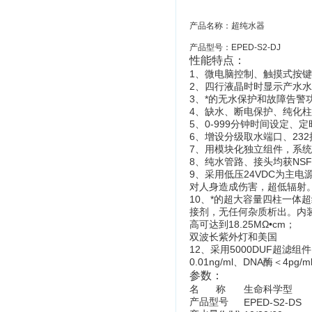
产品名称：超纯水器
产品型号：EPED-S2-DJ
性能特点：
1、
微电脑控制、触摸式按键
2、四行液晶时时显示产水
3、*的无水保护和故障告警
4、缺水、断电保护、纯化
5、0-999分钟时间设定、
6、增设分级取水端口、23
7、用模块化独立组件，系统
8、纯水管路、接头均获NS
9、采用低压24VDC为主
对人身造成伤害，超低辐射
10、*的超大容量四柱一体
接剂，无任何杂质析出。内装
高可达到18.25MΩ•cm；
双波长紫外灯和美国
12、采用5000DUF超滤
0.01ng/ml、DNA酶＜4p
参数：
名 称
生命科学型
产品型号
EPED-S2-DS