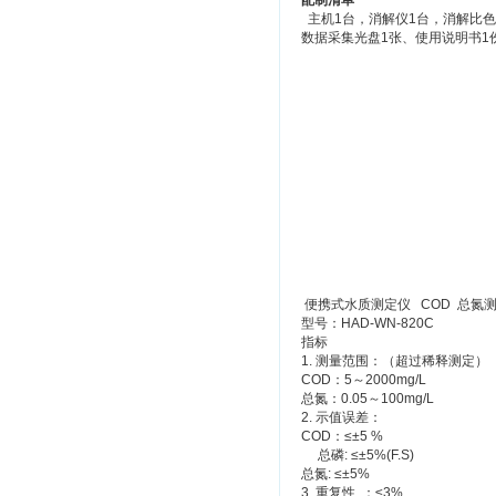
配制清单
主机1台，消解仪1台，消解比色管
数据采集光盘1张、使用说明书1
便携式水质测定仪 COD 总氮
型号：HAD-WN-820C
指标
1. 测量范围：（超过稀释测定）
COD：5～2000mg/L
总氮：0.05～100mg/L
2. 示值误差：
COD：≤±5 %
总磷: ≤±5%(F.S)
总氮: ≤±5%
3. 重复性 ：≤3%