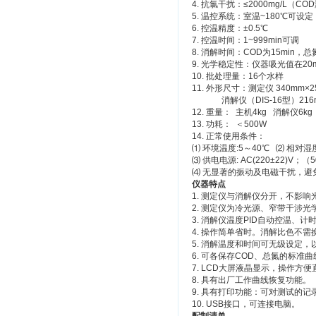
4. 抗氯干扰：≤2000mg/L（CO
5. 温控系统：室温~180℃可设
6. 控温精度：±0.5℃
7. 控温时间：1~999min可调
8. 消解时间：COD为15min，总氮
9. 光学稳定性：仪器吸光值在20m
10. 批处理量：16个水样
11. 外形尺寸：测定仪 340mm×2
消解仪（DIS-16型）216mm
12. 重量： 主机4kg 消解仪6kg
13. 功耗： ＜500W
14. 正常使用条件：
⑴ 环境温度:5～40℃ ⑵ 相对湿度:
⑶ 供电电源: AC(220±22)V；（5
⑷ 无显著的振动及电磁干扰，避
仪器特点
1. 测定仪与消解仪分开，不影
2. 测定仪为冷光源、窄带干涉
3. 消解仪温度PID自动控温、计
4. 操作简单省时。消解比色不需
5. 消解温度和时间可无级设定
6. 可各保存COD、总氮的标准曲
7. LCD大屏液晶显示，操作方便
8. 具有出厂工作曲线恢复功能。
9. 具有打印功能：可对测试的
10. USB接口，可连接电脑。