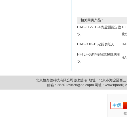
相关同类产品：
HAD-ELZ-1D-4缆道测距定位
16
仪
化
HAD-DJD-15定距切纸刀
HA
HFTLF-6B非接触式裂缝观测
H
仪
北京恒奥德科技有限公司 版权所有 地址：北京市海淀区西三环北路87号14
邮箱：
2820129828@qq.copm
网址：www.bjhadkj
推