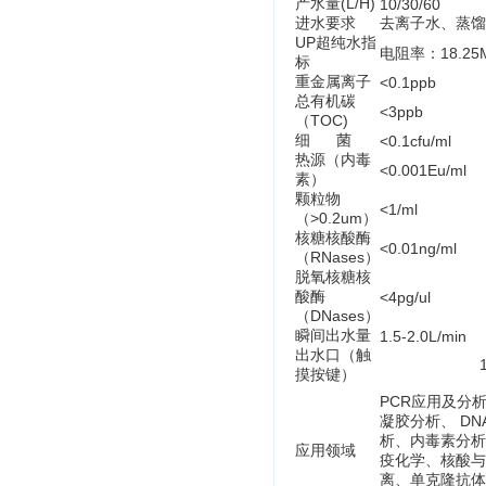
产水量(L/H)
10/30/60
进水要求
去离子水、蒸馏水
UP超纯水指
电阻率：18.25
标
重金属离子
<0.1ppb
总有机碳
<3ppb
（TOC)
细 菌
<0.1cfu/ml
热源（内毒
<0.001Eu/ml
素）
颗粒物
<1/ml
（>0.2um）
核糖核酸酶
<0.01ng/ml
（RNases）
脱氧核糖核
酸酶
<4pg/ul
（DNases）
瞬间出水量
1.5-2.0L/min
出水口（触
1个： 
摸按键）
PCR应用及分
凝胶分析、 DN
析、内毒素分析
应用领域
疫化学、核酸与
离、单克隆抗体