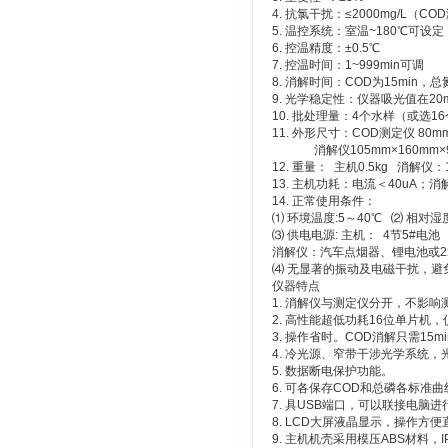
4. 抗氯干扰：≤2000mg/L（CO
5. 温控系统：室温~180℃可设
6. 控温精度：±0.5℃
7. 控温时间：1~999min可调
8. 消解时间：COD为15min，总氮
9. 光学稳定性：仪器吸光值在20m
10. 批处理量：4个水样（或选1
11. 外形尺寸：COD测定仪 80mm
消解仪105mm×160mm×9
12. 重量： 主机0.5kg 消解仪：
13. 主机功耗：电流＜40uA；
14. 正常使用条件：
⑴ 环境温度:5～40℃ ⑵ 相对湿度:
⑶ 供电电源: 主机： 4节5#电池
消解仪：汽车点烟器、锂电池或2
⑷ 无显著的振动及电磁干扰，避
仪器特点
1. 消解仪与测定仪分开，不影响
2. 高性能超低功耗16位单片机
3. 操作省时。COD消解只需15m
4. 冷光源、窄带干涉光学系统，
5. 数据断电保护功能。
6. 可各保存COD和总磷各标
7. 具USB端口，可以联接电脑
8. LCD大屏液晶显示，操作方便
9. 主机机壳采用模压ABS材料，