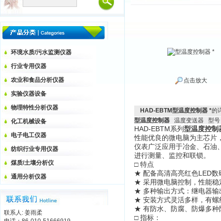
环境水质/污水监测仪器
行业专用仪器
农业和食品分析仪器
点击放大
实验仪器设备
物理特性分析仪器
HAD-EBTM型温度控制器 *
的
型温度控制器
温度变送器 型号
化工机械设备
HAD-EBTM系列
型温度控制
电子电工仪器
性能优良的微电脑为主芯片
仪表广泛应用于冶金、石油
纺织行业专用仪器
进行测量、监控和联锁。
煤质/土壤分析仪
□ 特点
★ 配备高清高亮红色LED
通用分析仪器
★ 采用微电脑控制，性能稳
★ 多种输出方式：继电器输出
★ 安装方式灵活多样，有
★ 有防水、防腐、防爆多
联系人: 姜雨柔
□ 指标：