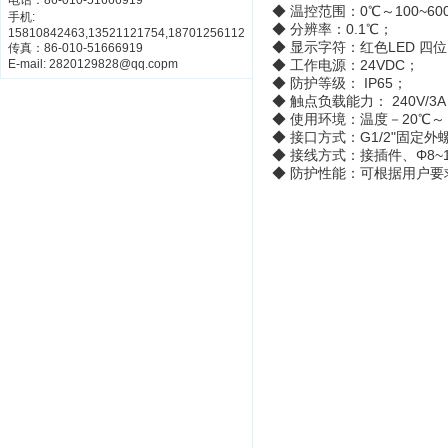
电话：86-010-51666919
◆ 温控范围：0
℃～
100~60
手机:
◆ 分辨率：
0.1
℃；
15810842463,13521121754,18701256112
◆ 显示字符：红色
LED
四
传真：86-010-51666919
E-mail: 2820129828@qq.copm
◆ 工作电源：24VDC
；
◆ 防护等级：
IP65
；
◆ 触点负载能力： 240V/3A
◆ 使用环境：温度－
20
℃～
◆ 接口方式：
G1/2"固定
◆ 接线方式：接插件、Φ8~
◆ 防护性能：
可根据用户要