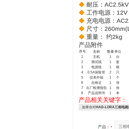
◆
耐压：AC2.5kV
◆
工作电源：12V
◆
充电电源：AC220
◆
尺寸：260mm(L)
◆
重量： 约2kg
产品附件
序号
名称
数量
单位
1
主机
1
台
2
测试线
1
套
3
电源线
1
根
4
0.5A保险管
2
只
5
仪表外箱
1
个
6
合格证
1
张
7
出厂检测报告
1
份
8
产品说明书
1
本
产品相关关键字：
如果你对
HAD-LORA三相电
产品：