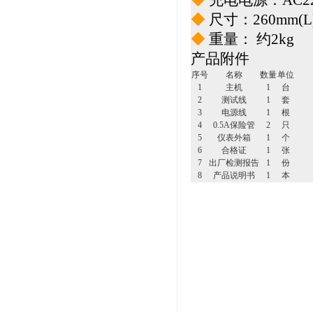
◆
充电电源：AC220
◆
尺寸：260mm(L)
◆
重量： 约2kg
产品附件
序号
名称
数量
单位
1
主机
1
台
2
测试线
1
套
3
电源线
1
根
4
0.5A保险管
2
只
5
仪表外箱
1
个
6
合格证
1
张
7
出厂检测报告
1
份
8
产品说明书
1
本