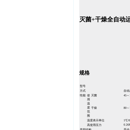
灭菌+干燥全自动
规格
型号
方式
自动
性能
使
灭菌
45
用
温
度
干燥
80～
范
围
温度表示单位
1℃
0.26
高使用压力
盖部结构
手动