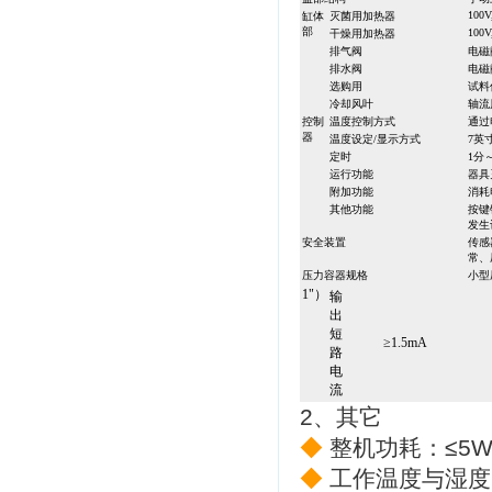
100V
缸体
灭菌用加热器
部
100V
干燥用加热器
排气阀
电磁
排水阀
电磁
选购用
试料
冷却风叶
轴流
控制
温度控制方式
通过
器
温度设定/显示方式
7英
定时
1分
运行功能
器具
附加功能
消耗
其他功能
按键
发生
安全装置
传感
常、
压力容器规格
小型
1"）
输
出
短
≥1.5mA
路
电
流
2、其它
◆
整机功耗：≤5
◆
工作温度与湿度：