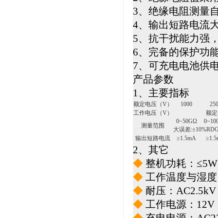
3、绝缘电阻测量
4、输出短路电流
5、抗干扰能力强
6、完备的保护功
7、可充电电池供
产品参数
1、主要指标
额定电压（V）
1000
25
工作电压（V）
额定
0
~
50GΩ
0
~
10
测量范围
大误差:±10%R
输出短路电流
≥1.5mA
≥1.
2、其它
◆
整机功耗：≤5W
◆
工作温度与湿度：0
◆
耐压：AC2.5kV
◆
工作电源：12V