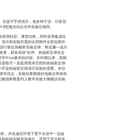
容。仪器可手持演示，使多种干涉、衍射花
-Ⅱ型激光综合光学实验仪相同。
全部采用轻型、薄型结构，同时采用集成化
。演示和实验所需的全部附件全部在附件
组进行验证热幅射实验定律、斯忒藩—波尔
其演示效果，获各高校*好评。热辐射定律在近
学中zui基本的内容。长时期以来，我国
仪器取代一直延用黑体空腔的热辐射定律
中开设热辐射定律演示实验的需要。本仪
方便等优点，实验结果能很好地验证黑体热
已被国家教委列入教学实验大纲建议实验
发面积，并在减压环境下置于水浴中一边旋
业和科研实验室等单位，是用于及分析实