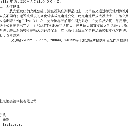
（11）电源：220ＶＡＣ±10％５０ＨＺ。
三．工作原理
从光源发出的光经狭缝，滤色器聚焦到样品池上，此单色光通过样品池射到光电
浓度不同所引起透光强度的变化转换成光电流变化，此光电流经放大器放大，并输入
Ａ输出即Ａ=lgＴ/1=ε·ＣＬ式中ε为待测样品的摩尔消光系数，Ｃ为样品浓度，采用
据上式只要测出了Ａ、Ｌ和ε就可求出样品浓度Ｃ。若从放大器直接输入到记录仪，
图谱，若从对数转换器输入到记录仪上，在记录仪上绘出的是样品光吸收变化的图谱
四．仪器结构
光源经220nm、254nm、280nm、340nm等干涉滤色片提供单色光作为检
北京恒奥德科技有限公司
：
手机:
：辛影
：1321298635