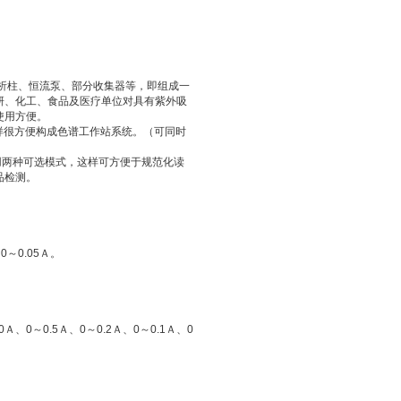
析柱、恒流泵、部分收集器等，即组成一
研、化工、食品及医疗单位对具有紫外吸
使用方便。
这样很方便构成色谱工作站系统。（可同时
用两种可选模式，这样可方便于规范化读
品检测。
。
0～0.05Ａ。
、0～0.5Ａ、0～0.2Ａ、0～0.1Ａ、0