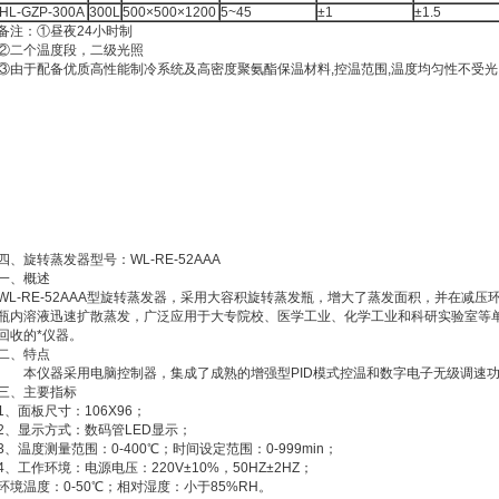
HL-GZP-300A
300L
500×500×1200
5~45
±1
±1.5
备注：①昼夜24小时制
②二个温度段，二级光照
③由于配备优质高性能制冷系统及高密度聚氨酯保温材料,控温范围,温度均匀性不受
四、旋转蒸发器型号：WL-RE-52AAA
一、概述
WL-RE-52AAA型旋转蒸发器，采用大容积旋转蒸发瓶，增大了蒸发面积，并在减
瓶内溶液迅速扩散蒸发，广泛应用于大专院校、医学工业、化学工业和科研实验室等
回收的*仪器。
二、特点
本仪器采用电脑控制器，集成了成熟的增强型PID模式控温和数字电子无级调速功
三、主要指标
1、面板尺寸：106X96；
2、显示方式：数码管LED显示；
3、温度测量范围：0-400℃；时间设定范围：0-999min；
4、工作环境：电源电压：220V±10%，50HZ±2HZ；
环境温度：0-50℃；相对湿度：小于85%RH。