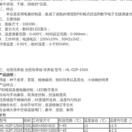
验中浓缩、干燥、回收的*仪器。
二、特点
本仪器采用电脑控制器，集成了成熟的增强型PID模式控温和数字电子无级调速功
三、主要指标
1、面板尺寸：106X96；
2、显示方式：数码管LED显示；
3、温度测量范围：0-400℃；时间设定范围：0-999min；
4、工作环境：电源电压：220V±10%，50HZ±2HZ；
环境温度：0-50℃；相对湿度：小于85%RH。
三、光照培养箱 光照培养箱 培养箱 型号：HL-GZP-150A
产品说明：
用途：种子发芽、育苗、植物栽培、组织培养以及昆虫、小动物的饲养
产品特点：
PID模拟及微电脑控制，LED数字显示
自动与手动兼容，双系统控制，控温精度高
优质镜面不锈钢内胆，45度循环送风，温度均匀性好
植物生长灯，自动手动可控，促进植物正常生长
合金钢大屏中空保温玻璃门，豪华、坚固、耐用
参数
型号
容积
工作室尺寸
控温范围（℃）
温度波动（℃）
温度均匀度（
HL-GZP-150A
150L
400×450×810
5~45
±1
±1.5
HL-GZP-250A
250L
500×500×1000
5~45
±1
±1.5