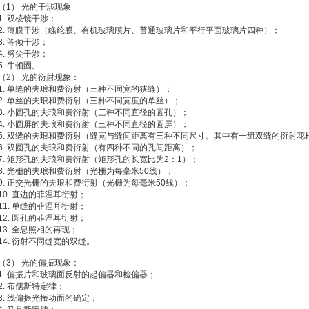
（1） 光的干涉现象
1. 双棱镜干涉；
2. 薄膜干涉（绦纶膜、有机玻璃膜片、普通玻璃片和平行平面玻璃片四种）；
3. 等倾干涉；
4. 劈尖干涉；
5. 牛顿圈。
（2） 光的衍射现象：
1. 单缝的夫琅和费衍射（三种不同宽的狭缝）；
2. 单丝的夫琅和费衍射（三种不同宽度的单丝）；
3. 小圆孔的夫琅和费衍射（三种不同直径的圆孔）；
4. 小圆屏的夫琅和费衍射（三种不同直径的圆屏）；
5. 双缝的夫琅和费衍射（缝宽与缝间距离有三种不同尺寸。其中有一组双缝的衍射花
6. 双圆孔的夫琅和费衍射（有四种不同的孔间距离）；
7. 矩形孔的夫琅和费衍射（矩形孔的长宽比为2：1）；
8. 光栅的夫琅和费衍射（光栅为每毫米50线）；
9. 正交光栅的夫琅和费衍射（光栅为每毫米50线）；
10. 直边的菲涅耳衍射；
11. 单缝的菲涅耳衍射；
12. 圆孔的菲涅耳衍射；
13. 全息照相的再现；
14. 衍射不同缝宽的双缝。
（3） 光的偏振现象：
1. 偏振片和玻璃面反射的起偏器和检偏器；
2. 布儒斯特定律；
3. 线偏振光振动面的确定；