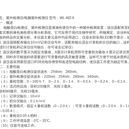
五、紫外检测仪/电脑紫外检测仪 型号：WL-WZ-6
一．概述
核酸蛋白检测仪、紫外检测仪是液湘色谱仪中的一种紫外检测装置，该仪器配有层
套完整的液色湘色谱分离分析系统。它可应用于现代生物学研究，药物测定、农业科
收的样品作定量分析。本仪器主要元器件均采用进口，仪器全部采用LED数字显示，
1. 该仪器除配有输出10ｍV记录仪信号外，还配有输出适合计算机积分仪的输口，
进行计算机和记录仪信号输出，亦可省去记录仪）
2. 该仪器的数字显示为固定光吸收，A显示计算机用和可变量程光吸收Ａ显示记录仪
数，同时亦可根据科研需要进行可变量程的高灵敏度读数，这样可方便于对低浓度样
3. 该仪器采用新型进口IP28光电倍增管和改进型电路结构，使仪器工作更为稳定可靠
二．主要性能
（１）核酸蛋白检测仪提供波长：254nm、280nm。
（２）紫外检测仪提供波长：220nm、254nm、280nm、340nm。
（３）量程范围：0～100％Ｔ、0～2Ａ、0～1Ａ、0～0.5Ａ、0～0.2Ａ、0～0.1Ａ、
（４）流式样品池：容积100微升、光程３毫米。
容积80微升、光程10毫米。
（５）记录仪输出：10ｍV
（６）积分仪输出：0.1Ａ/ｍV
（７）数显模式：固定Ａ量程读数（0～2.0Ａ）；可变Ａ量程读数（0～2.0Ａ、0～1.0Ａ
～0.05Ａ）。
（８）量程在0.05Ａ档时：
（９）工作环境温度：0℃～35℃。
（10）仪器可连续工作。