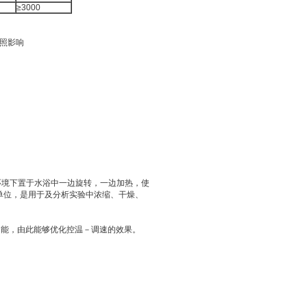
≥3000
光照影响
压环境下置于水浴中一边旋转，一边加热，使
单位，是用于及分析实验中浓缩、干燥、
能，由此能够优化控温－调速的效果。