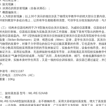
4. 马吕斯定律；
5. 旋光现象；
6. 冰洲石的双折射现象（自备冰洲石）；
7. 椭圆偏振光；
8. 人为双折射现象；以上30个演示的项目涉及了物理光学教学中的绝大部分主要内
样射到教室中多处白墙上，让所有学生都能看得清楚。可供学生分组实验的内容：与JY
（三） 结构本仪器结构同于JY-Ⅱ型激光综合演示实验仪。为减轻仪器重量、仪器箱
的光刻衍射板。仪器箱左面板为实验及演示的工作面板，面板下装有可取出的附件盒
盒和仪器箱盖内。 RF-1型热辐射定律演示仪热辐射定律演示仪是供高等院校学生分
兹曼（Stcfan-Boltamann）定律、维恩位移（Wien）定律，是学生演示仪器。
代物理的发展中，对量子力学理论的创立中起过极其重要的作用，它也是热学、热辐射
只有少数高等院校采用黑体空腔的手段来验证它，实验条件苛刻，设备价格昂贵。本
验证方法，采用近似黑体、无选择辐射传感器等手段，从而能满足高等院校实验教学
器系南京*气象学院科研成果，与我厂共同，具有结构简单、精巧、价格低廉和操作
辐射定律。实验本身对学生而言，又是一项的综合训练项目。该仪器已通过鉴定，并
中。
申请号：89211187
工作电压：220V±5%（AC）
重量：10Kg
二、旋转蒸发器 型号：WL-RE-52AAB
一、概述
WL-RE-52AAB型旋转蒸发器，全不锈钢外壳，采用大容积旋转蒸发瓶，增大了蒸
转，一边加热，使瓶内溶液迅速扩散蒸发，广泛应用于大专院校、医学工业、化学工