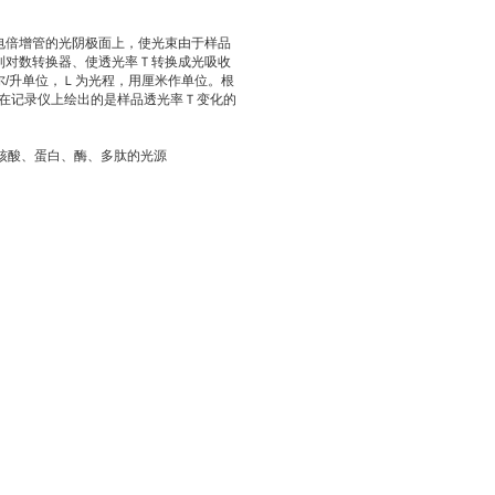
倍增管的光阴极面上，使光束由于样品
到对数转换器、使透光率Ｔ转换成光吸收
摩尔/升单位，Ｌ为光程，用厘米作单位。根
则在记录仪上绘出的是样品透光率Ｔ变化的
。
测核酸、蛋白、酶、多肽的光源