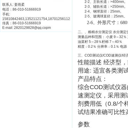
2-2、主轨长道：>400mm。
联系人: 姜雨柔
2-3、辅轨长道：>250mm。
电话：86-010-51666919
2-4、钢球直径：25mm。
手机:
2-5、玻璃球直径：25mm。
15810842463,13521121754,18701256112
2-6、外形尺寸：680×9
传真：86-010-51666919
E-mail: 2820129828@qq.copm
二、、粮棉水分测定仪 水分测定仪 型
测量品种和范围： 小麦 9～32％ 玉
油菜籽 5～28％籽棉 7～40％
精度：0.2％ 分辨率：0.1％ 电
三、COD测试仪/COD速测仪/经济
性能描述 经济型
用途: 适宜各类测
产品特点：
综合COD测试仪器的
速测定仪，采用测
剂费用低（0.8/个
试结果准确可比性
参数