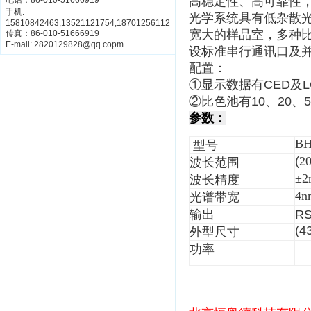
高稳定性、高可靠性
电话：86-010-51666919
手机:
光学系统具有低杂散
15810842463,13521121754,18701256112
宽大的样品室，多种
传真：86-010-51666919
E-mail: 2820129828@qq.copm
设标准串行通讯口及
配置：
①显示数据有CED及L
②比色池有10、20、5
参数：
BH
型号
(
2
波长范围
±2
波长精度
4n
光谱带宽
输出
R
(4
外型尺寸
功率